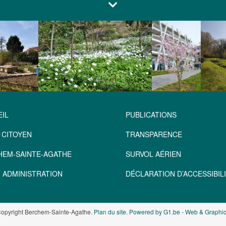
IL
PUBLICATIONS
 CITOYEN
TRANSPARENCE
HEM-SAINTE-AGATHE
SURVOL AÉRIEN
 ADMINISTRATION
DÉCLARATION D’ACCESSIBILI
opyright Berchem-Sainte-Agathe.
Plan du site
.
Powered by G1.be - Web & Graphic