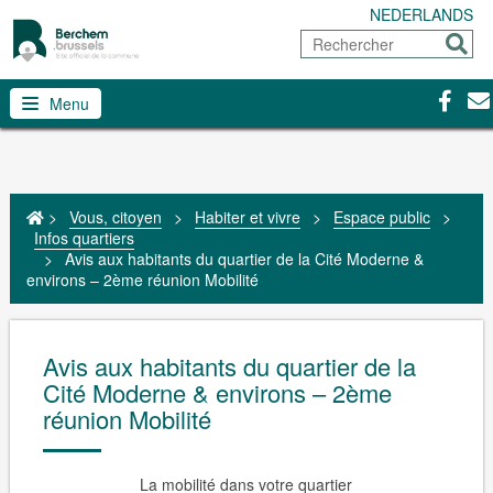
NEDERLANDS
Rechercher
Envoy
Facebo
Con
Menu
>
Vous, citoyen
>
Habiter et vivre
>
Espace public
>
Infos quartiers
>
Avis aux habitants du quartier de la Cité Moderne &
environs – 2ème réunion Mobilité
Avis aux habitants du quartier de la
Cité Moderne & environs – 2ème
réunion Mobilité
La mobilité dans votre quartier