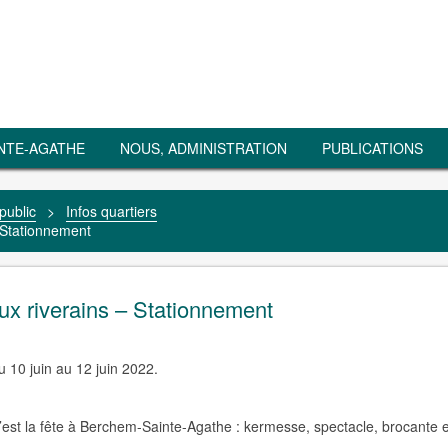
NTE-AGATHE
NOUS, ADMINISTRATION
PUBLICATIONS
public
>
Infos quartiers
 Stationnement
x riverains – Stationnement
 10 juin au 12 juin 2022.
c’est la fête à Berchem-Sainte-Agathe : kermesse, spectacle, brocante e