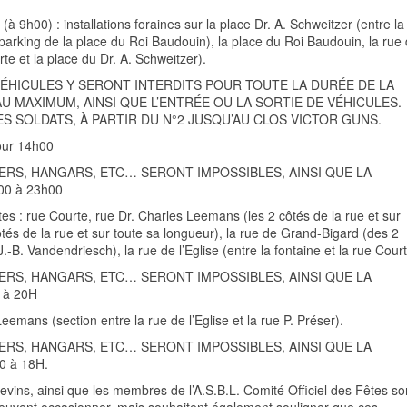
6 (à 9h00)
: installations foraines sur la place Dr. A. Schweitzer (entre la
u parking de la place du Roi Baudouin), la place du Roi Baudouin, la rue
rte et la place du Dr. A. Schweitzer).
VÉHICULES Y SERONT INTERDITS POUR TOUTE LA DURÉE DE LA
AU MAXIMUM, AINSI QUE L’ENTRÉE OU LA SORTIE DE VÉHICULES.
ES SOLDATS, À PARTIR DU N°2 JUSQU’AU CLOS VICTOR GUNS.
our 14h00
IERS, HANGARS, ETC… SERONT IMPOSSIBLES, AINSI QUE LA
0 à 23h00
es : rue Courte, rue Dr. Charles Leemans (les 2 côtés de la rue et sur
ôtés de la rue et sur toute sa longueur), la rue de Grand-Bigard (des 2
.-B. Vandendriesch), la rue de l’Eglise (entre la fontaine et la rue Court
IERS, HANGARS, ETC… SERONT IMPOSSIBLES, AINSI QUE LA
 à 20H
emans (section entre la rue de l’Eglise et la rue P. Préser).
IERS, HANGARS, ETC… SERONT IMPOSSIBLES, AINSI QUE LA
 à 18H.
ns, ainsi que les membres de l’A.S.B.L. Comité Officiel des Fêtes so