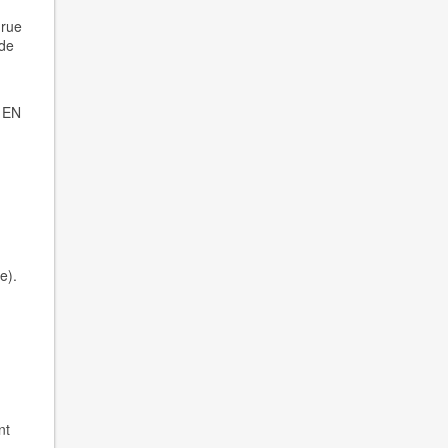
 rue
 de
 EN
e).
nt