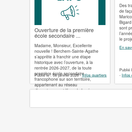
Des tr
de faç
Marico
Bigard
sont p
Ouverture de la première
l’anné
école secondaire ...
le proj
Madame, Monsieur, Excellente
En savo
nouvelle ! Berchem-Sainte-Agathe
s’apprête à franchir une étape
historique avec l’ouverture, à la
rentrée 2026-2027, de la toute
Publié 
première école secondaire
Publié le :
08 janvier 2026
-
Infos quartiers
-
Infos 
francophone sur son territoire,
appartenant au réseau
d’enseignement libre : le Lycée
Charles de Foucauld. Ce ...
En savoir plus