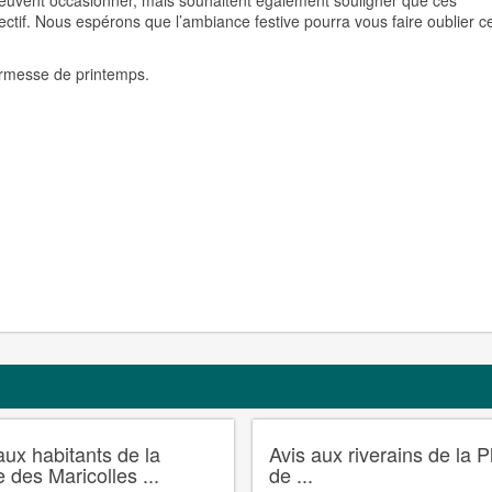
peuvent occasionner, mais souhaitent également souligner que ces
ollectif. Nous espérons que l’ambiance festive pourra vous faire oublier c
kermesse de printemps.
aux habitants de la
Avis aux riverains de la 
 des Maricolles ...
de ...