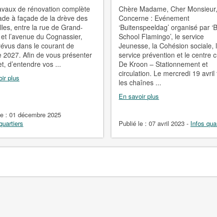
avaux de rénovation complète
Chère Madame, Cher Monsieur
ade à façade de la drève des
Concerne : Evénement
lles, entre la rue de Grand-
‘Buitenspeeldag’ organisé par ‘
 et l’avenue du Cognassier,
School Flamingo’, le service
révus dans le courant de
Jeunesse, la Cohésion sociale, 
e 2027. Afin de vous présenter
service prévention et le centre c
et, d’entendre vos ...
De Kroon – Stationnement et
circulation. Le mercredi 19 avril
ir plus
les chaînes ...
En savoir plus
le :
01 décembre 2025
quartiers
Publié le :
07 avril 2023
-
Infos qua