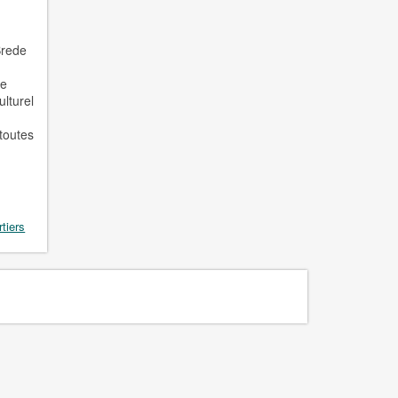
,
Brede
le
ulturel
 toutes
rtiers