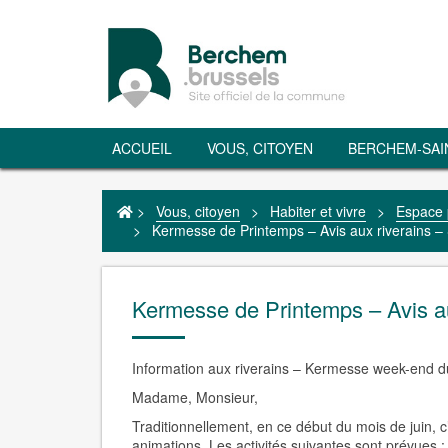
ACCUEIL
VOUS, CITOYEN
BERCHEM-SAI
>
Vous, citoyen
>
Habiter et vivre
>
Espace 
>
Kermesse de Printemps – Avis aux riverains –
Kermesse de Printemps – Avis au
Information aux riverains – Kermesse week-end du
Madame, Monsieur,
Traditionnellement, en ce début du mois de juin, 
animations. Les activités suivantes sont prévues :