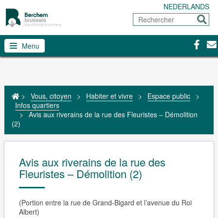
NEDERLANDS
Rechercher
Envoy
Facebo
Con
Menu
>
Vous, citoyen
>
Habiter et vivre
>
Espace public
>
Infos quartiers
>
Avis aux riverains de la rue des Fleuristes – Démolition
(2)
Avis aux riverains de la rue des
Fleuristes – Démolition (2)
(Portion entre la rue de Grand-Bigard et l’avenue du Roi
Albert)