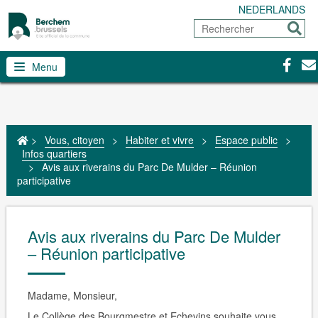
NEDERLANDS
Rechercher
Envoy
Facebo
Con
Menu
>
Vous, citoyen
>
Habiter et vivre
>
Espace public
>
Infos quartiers
>
Avis aux riverains du Parc De Mulder – Réunion
participative
Avis aux riverains du Parc De Mulder
– Réunion participative
Madame, Monsieur,
Le Collège des Bourgmestre et Echevins souhaite vous