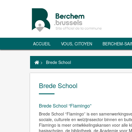
ACCUEIL
VOUS, CITOYEN
BERCHEM-SAI
>
Brede School
Brede School
Brede School “Flamingo”
Brede School “Flamingo” is een samenwerkingsver
sociale, culturele en welzijnssector binnen en bu
Flamingo is meer ontwikkelingskansen voor alle k
basisscholen, de bibliotheek, de Academie voor