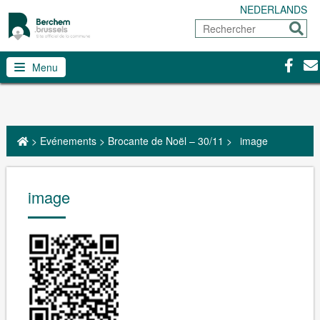
NEDERLANDS
Rechercher
Envoy
Facebo
Con
Menu
>
Evénements
>
Brocante de Noël – 30/11
>
image
image