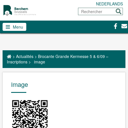
NEDERLANDS
Rechercher
Envoy
Facebo
Con
Menu
>
Actualités
>
Brocante Grande Kermesse 5 & 6/09 –
Inscriptions
>
image
image