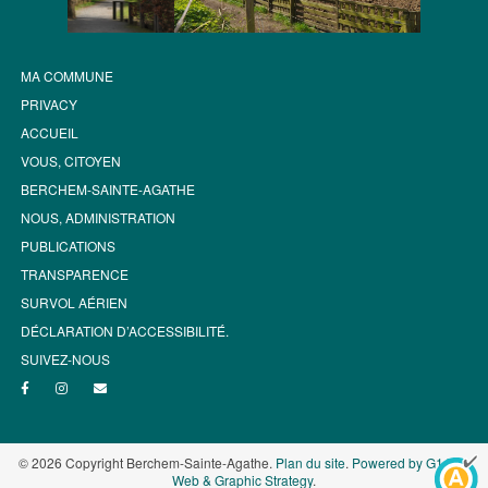
MA COMMUNE
PRIVACY
ACCUEIL
VOUS, CITOYEN
BERCHEM-SAINTE-AGATHE
NOUS, ADMINISTRATION
PUBLICATIONS
TRANSPARENCE
SURVOL AÉRIEN
DÉCLARATION D’ACCESSIBILITÉ.
SUIVEZ-NOUS
© 2026 Copyright Berchem-Sainte-Agathe.
Plan du site
.
Powered by G1.be -
Web & Graphic Strategy
.