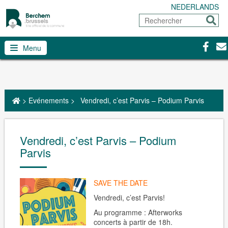
NEDERLANDS
Rechercher
Envoy
Facebo
Con
Menu
>
Evénements
>
Vendredi, c’est Parvis – Podium Parvis
Vendredi, c’est Parvis – Podium
Parvis
SAVE THE DATE
Vendredi, c’est Parvis!
Au programme : Afterworks
concerts à partir de 18h.