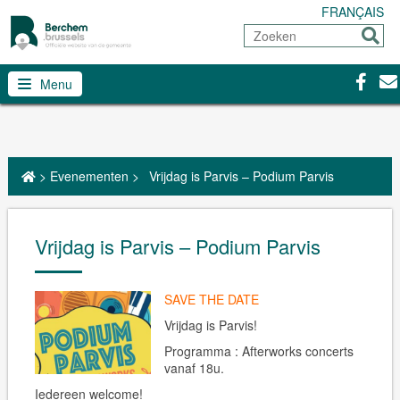
FRANÇAIS
Zoeken
Sturen
Facebo
Con
Menu
>
Evenementen
>
Vrijdag is Parvis – Podium Parvis
Vrijdag is Parvis – Podium Parvis
SAVE THE DATE
Vrijdag is Parvis!
Programma : Afterworks concerts
vanaf 18u.
Iedereen welcome!