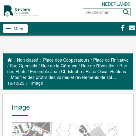
NEDERLANDS
Rechercher
Envoy
Facebo
Con
Menu
>
Non classé
>
Place des Coopérateurs / Place de l’Initiative
/ Rue Openveld / Rue de la Gérance / Rue de l’Evolution / Rue
des Ebats / Ensemble Jean Christophe / Place Oscar Ruelens
– Modifier des profils des voiries et revêtements de sol… –
16/10/25
>
image
image