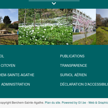
IL
PUBLICATIONS
 CITOYEN
TRANSPARENCE
HEM-SAINTE-AGATHE
SURVOL AÉRIEN
 ADMINISTRATION
DÉCLARATION D’ACCESSIBILI
opyright Berchem-Sainte-Agathe.
Plan du site
.
Powered by G1.be - Web & Graphic