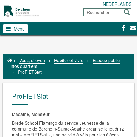
NEDERLANDS
Rechercher
Envoy
Facebo
Con
Menu
>
Vous, citoyen
>
Habiter et vivre
>
Espace public
>
Infos quartiers
>
ProFIETSiat
ProFIETSiat
Madame, Monsieur,
Brede School Flamingo
du service Jeunesse de la
commune de Berchem-Sainte-Agathe organise le jeudi 12
mai «
proFIETSiat
», une activité à vélo pour les élèves