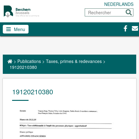
NEDERLANDS
Rechercher
Envoy
Facebo
Con
Menu
>
Publications
>
Taxes, primes & redevances
>
19120210380
19120210380