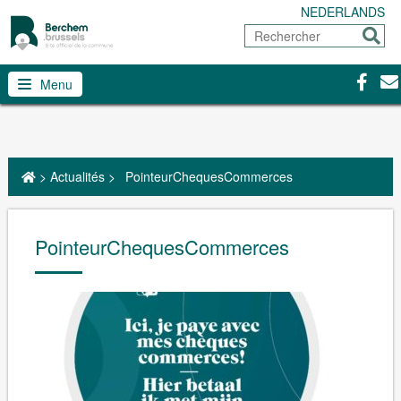
NEDERLANDS
Rechercher
Envoy
Facebo
Con
Menu
>
Actualités
>
PointeurChequesCommerces
PointeurChequesCommerces