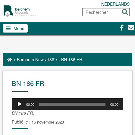
NEDERLANDS
Rechercher
Envoy
Facebo
Con
Menu
>
Berchem News 186
>
BN 186 FR
BN 186 FR
00:00
00:00
BN 186 FR
.
Publié le :
15 novembre 2023