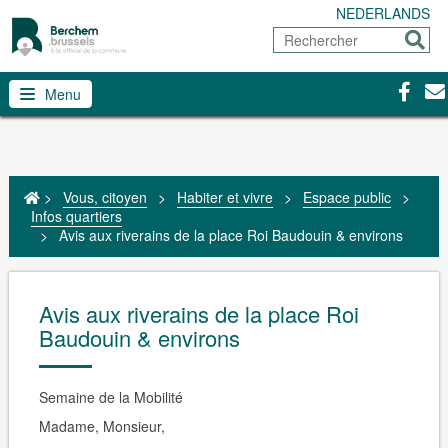
NEDERLANDS
Rechercher
Envoy
Facebo
Con
Menu
>
Vous, citoyen
>
Habiter et vivre
>
Espace public
>
Infos quartiers
>
Avis aux riverains de la place Roi Baudouin & environs
Avis aux riverains de la place Roi
Baudouin & environs
Semaine de la Mobilité
Madame, Monsieur,