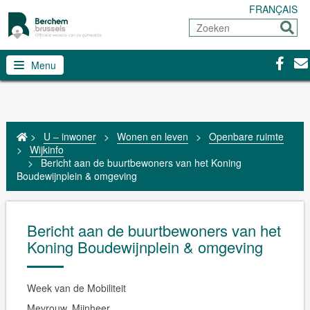
FRANÇAIS
Zoeken
Sturen
Facebo
Con
Menu
>
U – inwoner
>
Wonen en leven
>
Openbare ruimte
>
Wijkinfo
>
Bericht aan de buurtbewoners van het Koning
Boudewijnplein & omgeving
Bericht aan de buurtbewoners van het
Koning Boudewijnplein & omgeving
Week van de Mobiliteit
Mevrouw, Mijnheer,