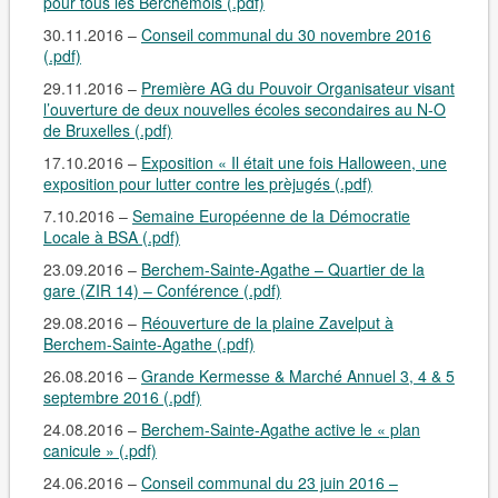
pour tous les Berchemois (.pdf)
30.11.2016 –
Conseil communal du 30 novembre 2016
(.pdf)
29.11.2016 –
Première AG du Pouvoir Organisateur visant
l’ouverture de deux nouvelles écoles secondaires au N-O
de Bruxelles (.pdf)
17.10.2016 –
Exposition « Il était une fois Halloween, une
exposition pour lutter contre les prèjugés (.pdf)
7.10.2016 –
Semaine Européenne de la Démocratie
Locale à BSA (.pdf)
23.09.2016 –
Berchem-Sainte-Agathe – Quartier de la
gare (ZIR 14) – Conférence (.pdf)
29.08.2016 –
Réouverture de la plaine Zavelput à
Berchem-Sainte-Agathe (.pdf)
26.08.2016 –
Grande Kermesse & Marché Annuel 3, 4 & 5
septembre 2016 (.pdf)
24.08.2016 –
Berchem-Sainte-Agathe active le « plan
canicule » (.pdf)
24.06.2016 –
Conseil communal du 23 juin 2016 –