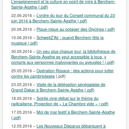
L’enseignement et la culture en point de mire à Berchem-
Sainte-Agathe (.pdf)
22.06.2016 –
L’ordre du jour du Conseil communal du 23
juin 2016 à Berchem-Sainte-Agathe (.pdf)
20.06.2016 –
Pique-nique au potager des Glycines (.pdf)
10.06.2016 –
SchweitZ’Air : quand Berchem fête la
musique (.pdf)
30.05.2016 –
Un peu plus chaque jour, la bibliothèque de
Berchem-Sainte-Agathe se veut accessible à tous, y
compris aux personnes malvoyantes ou aveugles ! (.pdf)
25.05.2016 –
Opération Rosace : des actions pour lutter
contre les cambriolages
(.pdf)
23.05.2016 –
Visite de la délégation sénégalaise de
Grand-Dakar à Berchem-Sainte-Agathe (.pdf)
18.05.2016 –
Soirée ciné-débat sur le thème du
radicalisme. Projection de « La Chambre vide » (.pdf)
17.05.2016 –
Moi de mai festif à Berchem-Sainte-Agathe
(.pdf)
12.05.2016 –
Les Nouveaux Disparus débarquent à