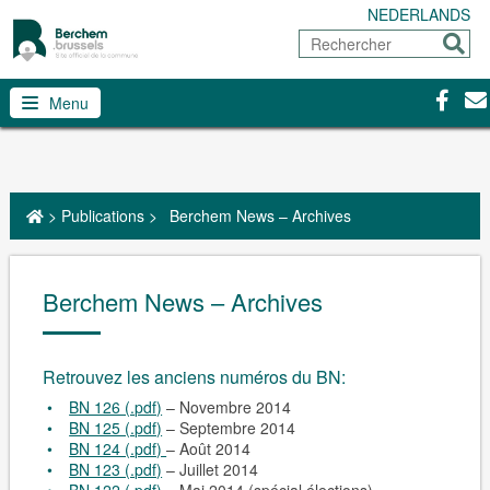
NEDERLANDS
Rechercher
Envoy
Facebo
Con
Menu
>
Publications
>
Berchem News – Archives
Berchem News – Archives
Retrouvez les anciens numéros du BN:
BN 126 (.pdf)
– Novembre 2014
BN 125 (.pdf)
– Septembre 2014
BN 124 (.pdf)
– Août 2014
BN 123 (.pdf)
– Juillet 2014