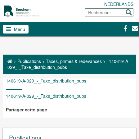
NEDERLANDS
Rechercher
Envoy
Facebo
Con
Menu
>
Publications
>
Taxes, primes & redevances
>
140619-A-
029_-_Taxe_distribution_pubs
140619-A-029_-_Taxe_distribution_pubs
140619-A-029_-_Taxe_distribution_pubs
Partager cette page
Publications