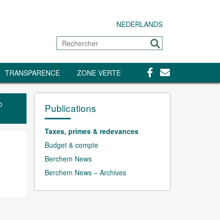
NEDERLANDS
Rechercher
Envoyer
Facebook
Contact
TRANSPARENCE
ZONE VERTE
b
Publications
Taxes, primes & redevances
Budget & compte
Berchem News
Berchem News – Archives