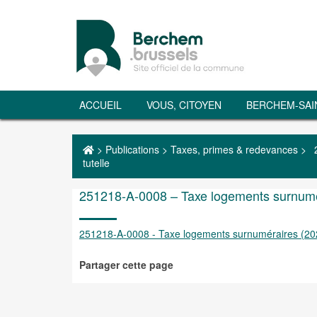
ACCUEIL
VOUS, CITOYEN
BERCHEM-SAI
>
Publications
>
Taxes, primes & redevances
>
tutelle
251218-A-0008 – Taxe logements surnumér
251218-A-0008 - Taxe logements surnuméraires (202
Partager cette page