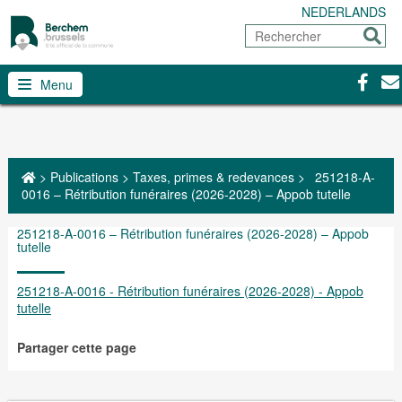
NEDERLANDS
Rechercher
Envoy
Facebo
Con
Menu
>
Publications
>
Taxes, primes & redevances
>
251218-A-
0016 – Rétribution funéraires (2026-2028) – Appob tutelle
251218-A-0016 – Rétribution funéraires (2026-2028) – Appob
tutelle
251218-A-0016 - Rétribution funéraires (2026-2028) - Appob
tutelle
Partager cette page