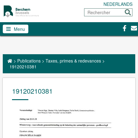
NEDERLANDS
Rechercher
Envoy
Facebo
Con
Menu
>
Publications
>
Taxes, primes & redevances
>
19120210381
19120210381