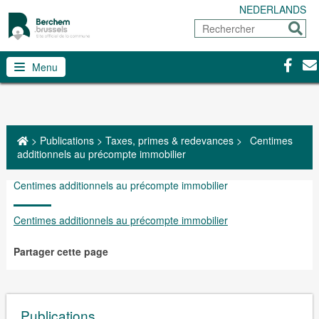
NEDERLANDS
Rechercher
Envoy
Facebo
Con
Menu
>
Publications
>
Taxes, primes & redevances
>
Centimes
additionnels au précompte immobilier
Centimes additionnels au précompte immobilier
Centimes additionnels au précompte immobilier
Partager cette page
Publications