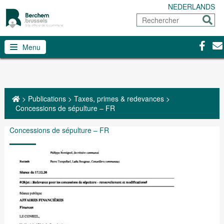
NEDERLANDS
Rechercher
Envoy
Facebo
Con
Menu
>
Publications
>
Taxes, primes & redevances
>
Concessions de sépulture – FR
Concessions de sépulture – FR