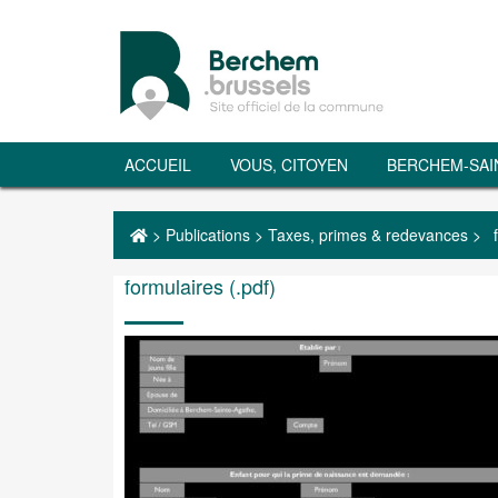
ACCUEIL
VOUS, CITOYEN
BERCHEM-SAI
>
Publications
>
Taxes, primes & redevances
>
formulaires (.pdf)