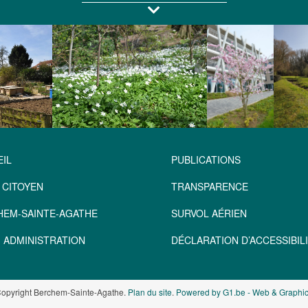
IL
PUBLICATIONS
 CITOYEN
TRANSPARENCE
HEM-SAINTE-AGATHE
SURVOL AÉRIEN
 ADMINISTRATION
DÉCLARATION D’ACCESSIBILI
opyright Berchem-Sainte-Agathe.
Plan du site
.
Powered by G1.be - Web & Graphic