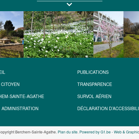
IL
PUBLICATIONS
 CITOYEN
TRANSPARENCE
HEM-SAINTE-AGATHE
SURVOL AÉRIEN
 ADMINISTRATION
DÉCLARATION D’ACCESSIBILI
opyright Berchem-Sainte-Agathe.
Plan du site
.
Powered by G1.be - Web & Graphic