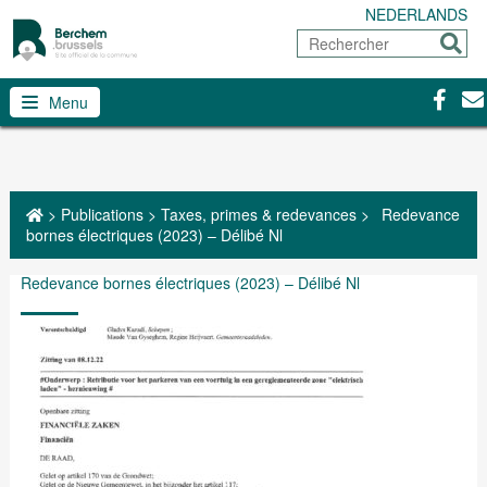
NEDERLANDS
Rechercher
Envoy
Facebo
Con
Menu
>
Publications
>
Taxes, primes & redevances
>
Redevance
bornes électriques (2023) – Délibé Nl
Redevance bornes électriques (2023) – Délibé Nl