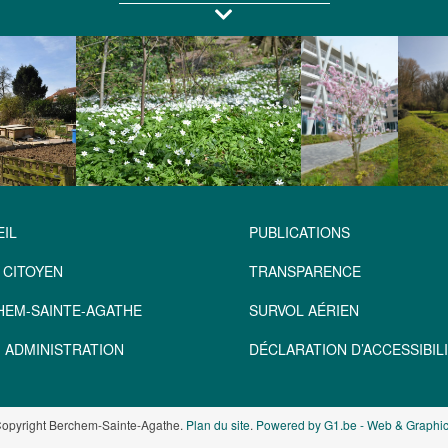
IL
PUBLICATIONS
 CITOYEN
TRANSPARENCE
HEM-SAINTE-AGATHE
SURVOL AÉRIEN
 ADMINISTRATION
DÉCLARATION D’ACCESSIBILI
opyright Berchem-Sainte-Agathe.
Plan du site
.
Powered by G1.be - Web & Graphic