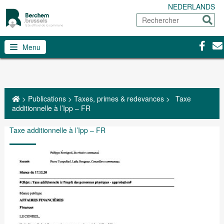
NEDERLANDS
Rechercher
Envoy
Facebo
Con
Menu
>
Publications
>
Taxes, primes & redevances
>
Taxe
additionnelle à l’Ipp – FR
Taxe additionnelle à l’Ipp – FR