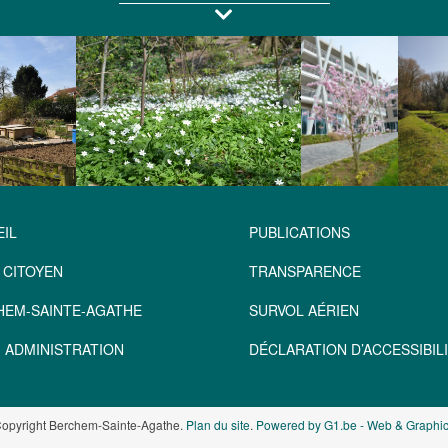
IL
PUBLICATIONS
 CITOYEN
TRANSPARENCE
HEM-SAINTE-AGATHE
SURVOL AÉRIEN
 ADMINISTRATION
DÉCLARATION D’ACCESSIBILI
opyright Berchem-Sainte-Agathe.
Plan du site
.
Powered by G1.be - Web & Graphic