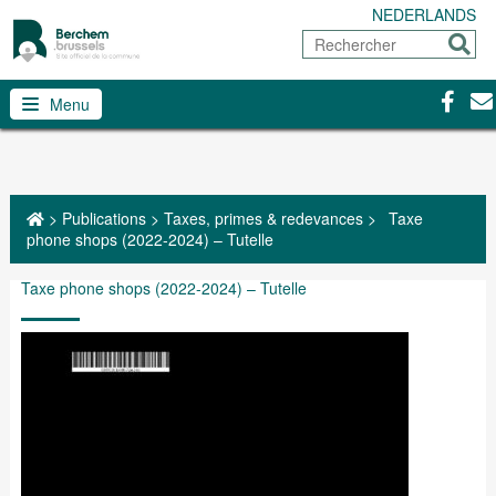
NEDERLANDS
Rechercher
Envoy
Facebo
Con
Menu
>
Publications
>
Taxes, primes & redevances
>
Taxe
phone shops (2022-2024) – Tutelle
Taxe phone shops (2022-2024) – Tutelle