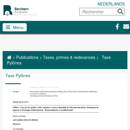
NEDERLANDS
Rechercher
Envoy
Facebo
Con
Menu
>
Publications
>
Taxes, primes & redevances
>
Taxe
Pylônes
Taxe Pylônes