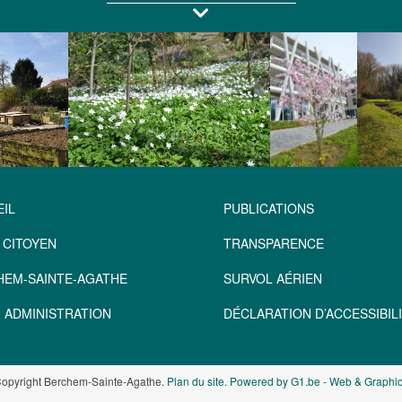
IL
PUBLICATIONS
 CITOYEN
TRANSPARENCE
HEM-SAINTE-AGATHE
SURVOL AÉRIEN
 ADMINISTRATION
DÉCLARATION D’ACCESSIBILI
opyright Berchem-Sainte-Agathe.
Plan du site
.
Powered by G1.be - Web & Graphic