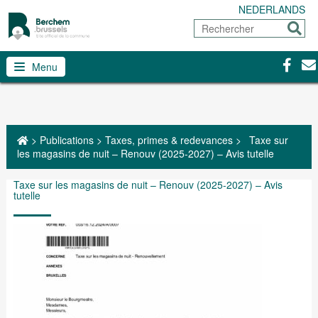
NEDERLANDS
Rechercher
Envoy
Facebo
Con
Menu
>
Publications
>
Taxes, primes & redevances
>
Taxe sur
les magasins de nuit – Renouv (2025-2027) – Avis tutelle
Taxe sur les magasins de nuit – Renouv (2025-2027) – Avis
tutelle