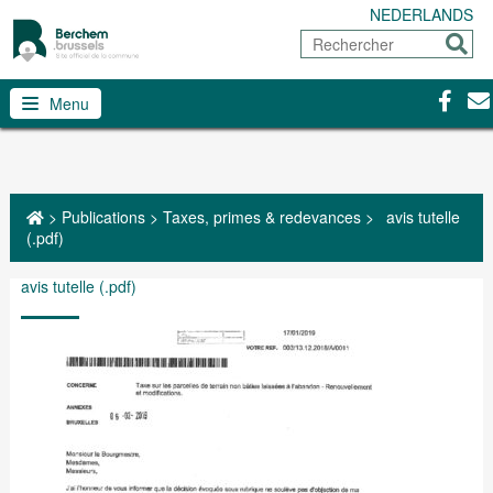
NEDERLANDS
Rechercher
Envoy
Facebo
Con
Menu
>
Publications
>
Taxes, primes & redevances
>
avis tutelle
(.pdf)
avis tutelle (.pdf)