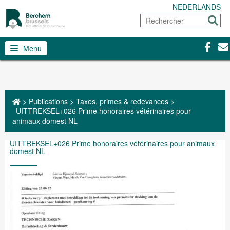
NEDERLANDS
Rechercher
Envoy
Facebo
Con
Menu
>
Publications
>
Taxes, primes & redevances
>
UITTREKSEL+026 Prime honoraires vétérinaires pour
animaux domest NL
UITTREKSEL+026 Prime honoraires vétérinaires pour animaux
domest NL