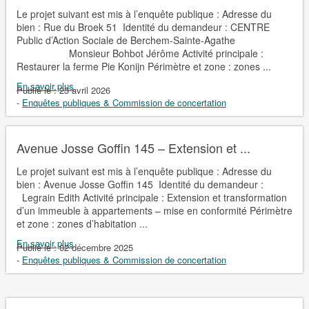
Le projet suivant est mis à l’enquête publique : Adresse du
bien : Rue du Broek 51 Identité du demandeur : CENTRE
Public d’Action Sociale de Berchem-Sainte-Agathe
Monsieur Bohbot Jérôme Activité principale :
Restaurer la ferme Pie Konijn Périmètre et zone : zones ...
En savoir plus
Publié le :
23 avril 2026
-
Enquêtes publiques & Commission de concertation
Avenue Josse Goffin 145 – Extension et ...
Le projet suivant est mis à l’enquête publique : Adresse du
bien : Avenue Josse Goffin 145 Identité du demandeur :
Legrain Edith Activité principale : Extension et transformation
d’un immeuble à appartements – mise en conformité Périmètre
et zone : zones d’habitation ...
En savoir plus
Publié le :
02 décembre 2025
-
Enquêtes publiques & Commission de concertation