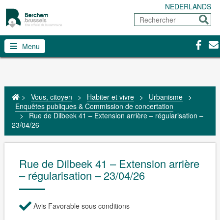
NEDERLANDS
Rechercher
Envoy
Facebo
Con
Menu
>
Vous, citoyen
>
Habiter et vivre
>
Urbanisme
>
Enquêtes publiques & Commission de concertation
>
Rue de Dilbeek 41 – Extension arrière – régularisation –
23/04/26
Rue de Dilbeek 41 – Extension arrière
– régularisation – 23/04/26
Avis Favorable sous conditions