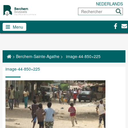
NEDERLANDS
Rechercher
Envoy
Facebo
Con
Menu
>
Berchem-Sainte-Agathe
>
image-44-850×225
image-44-850×225