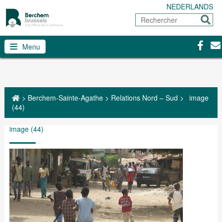
NEDERLANDS
Rechercher
Envoy
Facebo
Con
Menu
>
Berchem-Sainte-Agathe
>
Relations Nord – Sud
>
image
(44)
image (44)