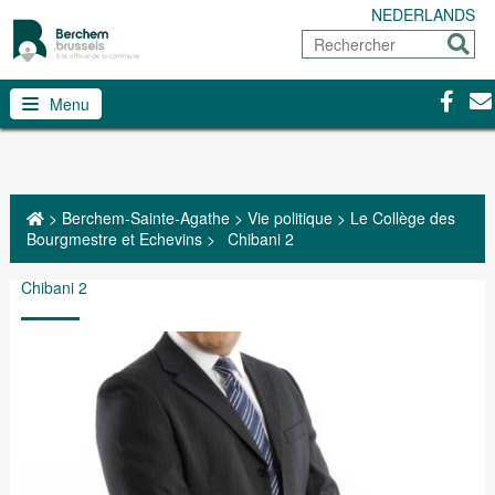
NEDERLANDS
Rechercher
Envoy
Facebo
Con
Menu
>
Berchem-Sainte-Agathe
>
Vie politique
>
Le Collège des
Bourgmestre et Echevins
>
Chibani 2
Chibani 2