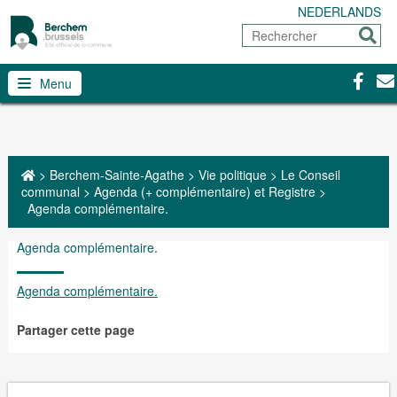
NEDERLANDS
Rechercher
Envoy
Facebo
Con
Menu
>
Berchem-Sainte-Agathe
>
Vie politique
>
Le Conseil
communal
>
Agenda (+ complémentaire) et Registre
>
Agenda complémentaire.
Agenda complémentaire.
Agenda complémentaire.
Partager cette page