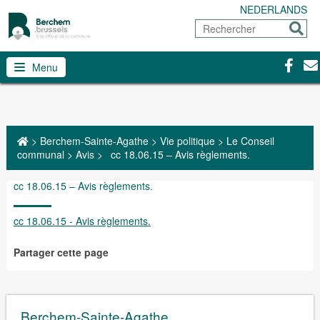
NEDERLANDS
Rechercher
Envoy
Facebo
Con
Menu
>
Berchem-Sainte-Agathe
>
Vie politique
>
Le Conseil
communal
>
Avis
>
cc 18.06.15 – Avis règlements.
cc 18.06.15 – Avis règlements.
cc 18.06.15 - Avis règlements.
Partager cette page
Berchem-Sainte-Agathe