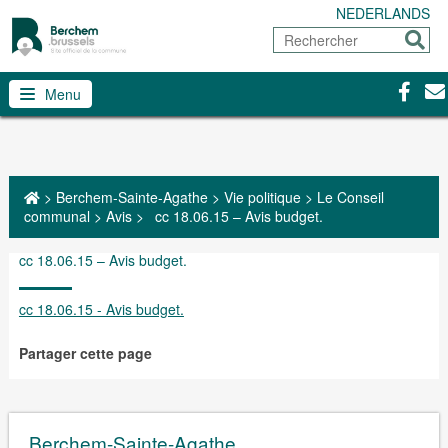
NEDERLANDS
Rechercher
Envoy
Facebo
Con
Menu
>
Berchem-Sainte-Agathe
>
Vie politique
>
Le Conseil
communal
>
Avis
>
cc 18.06.15 – Avis budget.
cc 18.06.15 – Avis budget.
cc 18.06.15 - Avis budget.
Partager cette page
Berchem-Sainte-Agathe