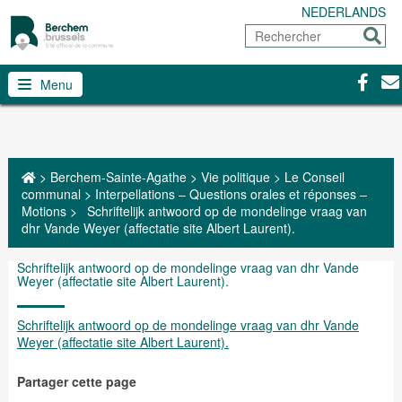
NEDERLANDS
Rechercher
Envoy
Facebo
Con
Menu
>
Berchem-Sainte-Agathe
>
Vie politique
>
Le Conseil
communal
>
Interpellations – Questions orales et réponses –
Motions
>
Schriftelijk antwoord op de mondelinge vraag van
dhr Vande Weyer (affectatie site Albert Laurent).
Schriftelijk antwoord op de mondelinge vraag van dhr Vande
Weyer (affectatie site Albert Laurent).
Schriftelijk antwoord op de mondelinge vraag van dhr Vande
Weyer (affectatie site Albert Laurent).
Partager cette page