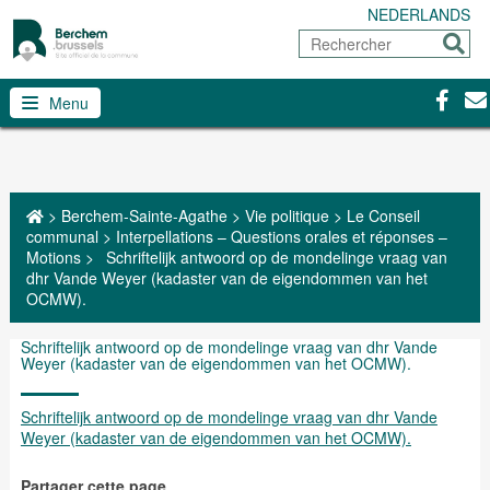
NEDERLANDS
Rechercher
Envoy
Facebo
Con
Menu
>
Berchem-Sainte-Agathe
>
Vie politique
>
Le Conseil
communal
>
Interpellations – Questions orales et réponses –
Motions
>
Schriftelijk antwoord op de mondelinge vraag van
dhr Vande Weyer (kadaster van de eigendommen van het
OCMW).
Schriftelijk antwoord op de mondelinge vraag van dhr Vande
Weyer (kadaster van de eigendommen van het OCMW).
Schriftelijk antwoord op de mondelinge vraag van dhr Vande
Weyer (kadaster van de eigendommen van het OCMW).
Partager cette page