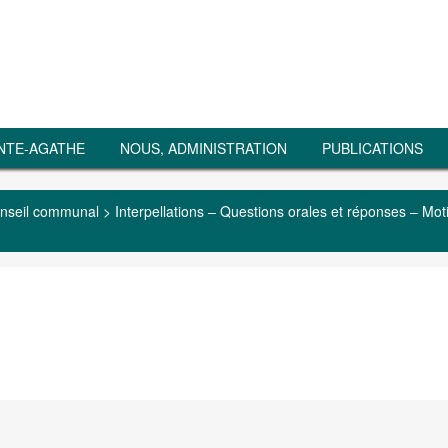
NTE-AGATHE
NOUS, ADMINISTRATION
PUBLICATIONS
nseil communal
>
Interpellations – Questions orales et réponses – Mot