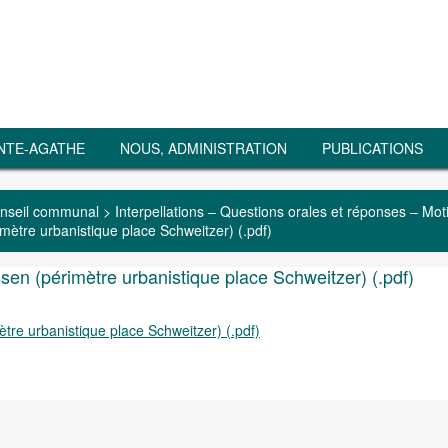
NTE-AGATHE
NOUS, ADMINISTRATION
PUBLICATIONS
nseil communal
>
Interpellations – Questions orales et réponses – Mot
imètre urbanistique place Schweitzer) (.pdf)
ssen (périmètre urbanistique place Schweitzer) (.pdf)
ètre urbanistique place Schweitzer) (.pdf)