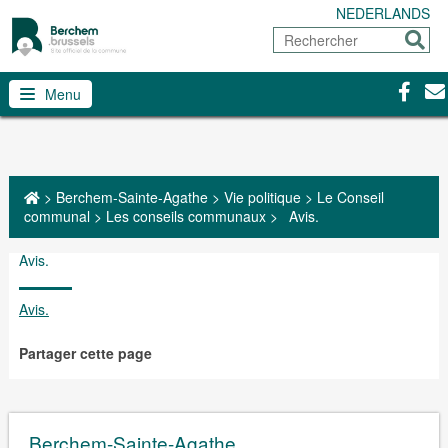
NEDERLANDS
Rechercher
Envoy
Facebo
Con
Menu
>
Berchem-Sainte-Agathe
>
Vie politique
>
Le Conseil
communal
>
Les conseils communaux
>
Avis.
Avis.
Avis.
Partager cette page
Berchem-Sainte-Agathe